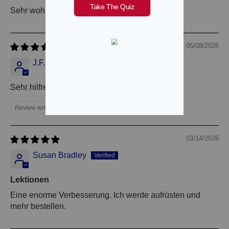
Sehr wohltuend und wirksam!
05/08/2026
J.F.
Sehr hilfreich.
Review written in Shop App
03/14/2026
Susan Bradley
Lektionen
Eine enorme Verbesserung. Ich werde aufrüsten und
mehr bestellen.