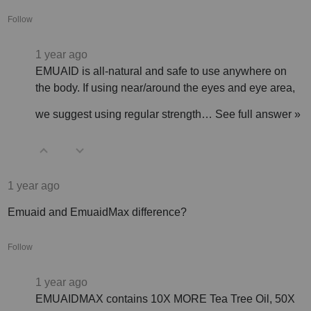
Follow
1 year ago
EMUAID is all-natural and safe to use anywhere on
the body. If using near/around the eyes and eye area,
we suggest using regular strength…
See full answer »
1 year ago
Emuaid and EmuaidMax difference?
Follow
1 year ago
EMUAIDMAX contains 10X MORE Tea Tree Oil, 50X