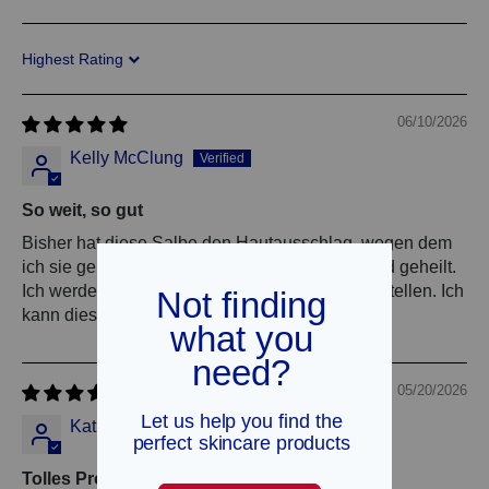
Sort by
06/10/2026
Kelly McClung
So weit, so gut
Bisher hat diese Salbe den Hautausschlag, wegen dem
ich sie gekauft habe, hervorragend gelindert und geheilt.
Ich werde wahrscheinlich noch mehr davon bestellen. Ich
kann dieses Produkt wärmstens empfehlen!
05/20/2026
Kathryn Pelhank
Tolles Produkt!