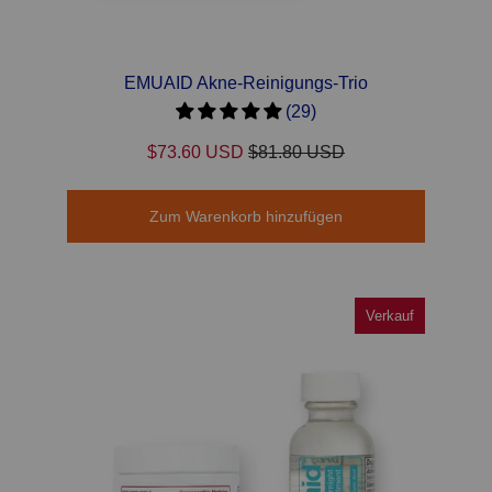
EMUAID Akne-Reinigungs-Trio
(29)
$73.60 USD
$81.80 USD
Zum Warenkorb hinzufügen
Verkauf
Verkauf