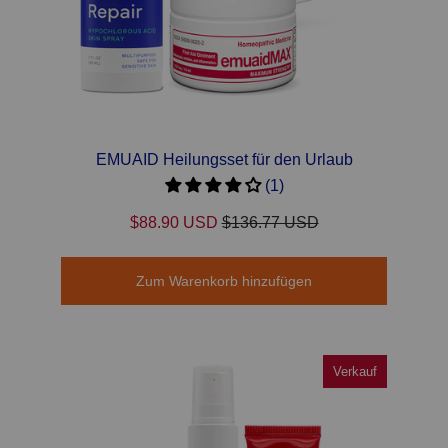
EMUAID Heilungsset für den Urlaub
(1)
$88.90 USD
$136.77 USD
Zum Warenkorb hinzufügen
Verkauf
Verkauf