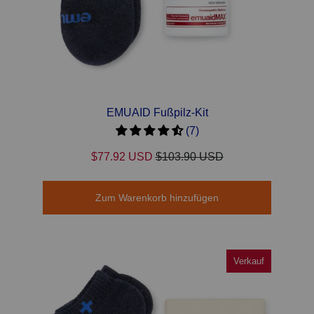
EMUAID Fußpilz-Kit
(7)
$77.92 USD
$103.90 USD
Zum Warenkorb hinzufügen
Verkauf
Verkauf