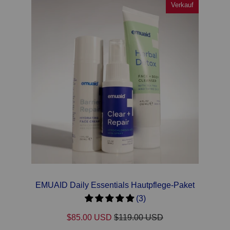
Verkauf
Verkauf
EMUAID Daily Essentials Hautpflege-Paket
(3)
$85.00 USD
$119.00 USD