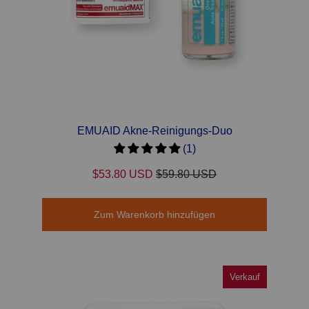
EMUAID Akne-Reinigungs-Duo
(1)
$53.80 USD
$59.80 USD
Zum Warenkorb hinzufügen
Verkauf
Verkauf