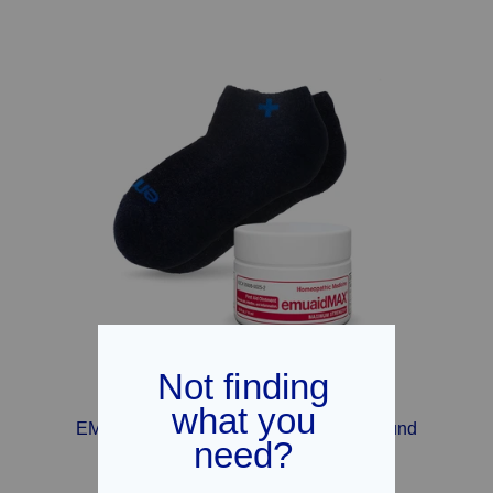
EMUAIDMAX® Erste-Hilfe-Salbe 0,5oz und
Ionic Silver Socks Bundle
(27)