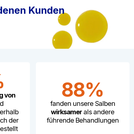
edenen Kunden
%
88%
g von
d
fanden unsere Salben
erhalb
wirksamer
als andere
ch der
führende Behandlungen
stellt