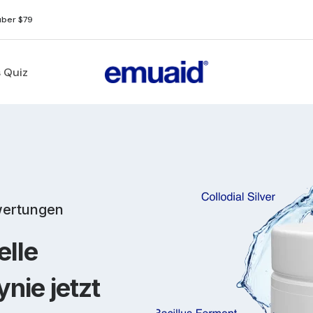
über $79
 Quiz
wertungen
elle
nie jetzt