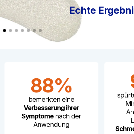
Echte Ergebn
Slide
1
of
7
88%
spürt
bemerkten eine
Mi
Verbesserung ihrer
An
Symptome
nach der
L
Anwendung
Schme