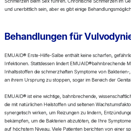
Schmerzen beim Sex führen. Chronische Schmerzen im Geni
und unerbittlich sein, aber es gibt einige Behandlungsmöglic
Behandlungen für Vulvodyni
EMUAID® Erste-Hilfe-Salbe enthält keine scharfen, gefähr
Infektionen. Stattdessen lindert EMUAID®bahnbrechende Mi
Inhaltsstoffen die schmerzhaften Symptome von Bakterien-, 
an ihrem Ursprung zu stoppen, sogar im Bereich der Genita
EMUAID® ist eine wichtige, bahnbrechende, wissenschaftli
die mit natürlichen Heilstoffen und seltenen Wachstumsfakto
synergetisch wirken, um Reizungen zu lindern, Entzündungen
bekämpfen, um die Bakterien abzutöten, die Ihre Symptome v
auf höchstem Niveau. Viele Patienten berichten von einer 