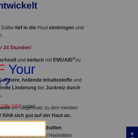
twickelt
e Salbe
tief in die
Haut
eindringen
und
n.
ur
24 Stunden
!
®
schnell
und
einfach
mit
EMUAID
zu
rt
sichere, heilende Inhaltsstoffe
und
kende Linderung
bei
Juckreiz durch
.
roide
(im Gegensatz zu den meisten
nd
fühlt sich gut auf der Haut an.
gebnissen
und
ernsthaften
n Medikamenten und Heilmitteln