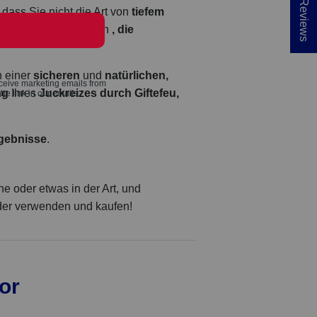
★ Reviews
n, dass Sie nicht die Art von
tiefem
 Linderung
bekommen
, die
h einer
sicheren
und
natürlichen,
ng
Ihres
Juckreizes durch Giftefeu,
rgebnisse
.
che oder etwas in der Art, und
eder verwenden und kaufen!
or