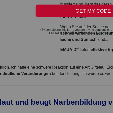
frustriert sind, liegt das dara
Eindringen
und
natürlicher
®
EMUAID
bietet.
Wenn Sie auf der Suche nac
schnell wirkenden Linderu
Eiche und Sumach
sind...
®
EMUAID
liefert
effektive E
klich
. Ich hatte eine schwere Reaktion auf eine Art
Giftefeu
, Ei
hr deutliche Veränderungen
bei der Heilung. Ich würde es wi
 Haut und beugt Narbenbildung v