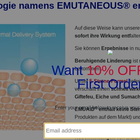
ogie namens EMUTANEOUS® en
Auf diese Weise kann unser
sofort ihre Wirkung entf
alte
Sie können
Ergebnisse
in n
Beruhigende Linderung
ist
bekommen
.
Unser
5-Sterne-Formel
liefe
verschafft Ihnen
schnell wir
Giftefeu, Eiche und Sumach
®
EMUAID
enthält keine Ste
Produkten auf dem Markt) u
Wenn Sie mit
schwachen Er
Nebenwirkungen
von andere