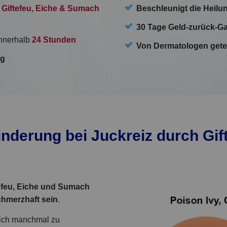
Giftefeu, Eiche & Sumach
Beschleunigt die Heilu
30 Tage Geld-zurück-Ga
nnerhalb
24 Stunden
Von Dermatologen getes
ng
inderung bei Juckreiz durch Gif
efeu, Eiche und Sumach
chmerzhaft sein
.
sich manchmal zu