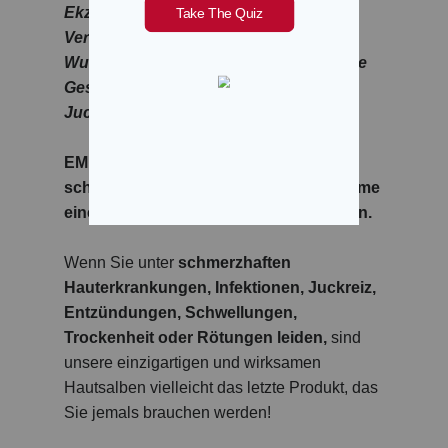
Ekzeme, Gürtelrose, Rötungen,
Verbrennungen, Blasen, Dermatitis,
Wundliegen, rissige Fersen, diabetische
Geschwüre, Zellulitis, Entzündungen,
Juckreiz, Trockenheit und mehr!
EMUAID® Salben können die
schmerzhaften und peinlichen Symptome
einer Vielzahl von Erkrankungen lindern.
Wenn Sie unter
schmerzhaften
Hauterkrankungen, Infektionen,
Juckreiz,
Entzündungen, Schwellungen,
Trockenheit oder Rötungen leiden,
sind
unsere einzigartigen und wirksamen
Hautsalben vielleicht das letzte Produkt, das
Sie jemals brauchen werden!