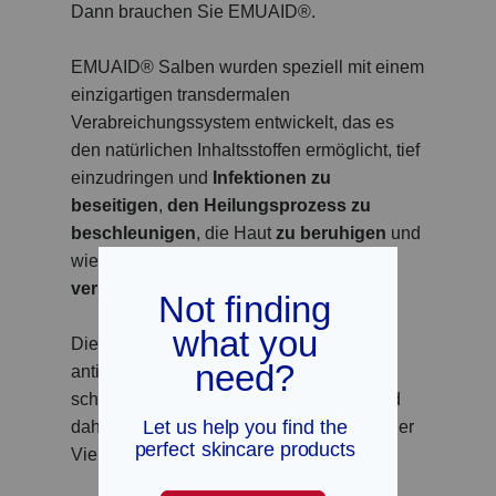
Dann brauchen Sie EMUAID®.
EMUAID® Salben wurden speziell mit einem
einzigartigen transdermalen
Verabreichungssystem entwickelt, das es
den natürlichen Inhaltsstoffen ermöglicht, tief
einzudringen und
Infektionen zu
beseitigen
,
den Heilungsprozess zu
beschleunigen
, die Haut
zu beruhigen
und
wieder in einen gesunden Zustand zu
versetzen
.
Die Salben verfügen über starke
antibakterielle, antimykotische und
schmerzlindernde Eigenschaften und sind
daher die perfekte Wahl zur Linderung einer
Vielzahl von Hautkrankheiten, darunter: