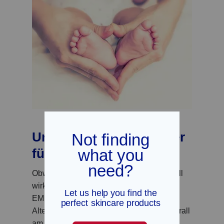
Unterschied Nr. 4: Sicher
für alle Altersgruppen
Obwohl es sich um ein starkes und schnell
wirkendes Heilmittel handelt, kann die
®
EMUAID
Erste-Hilfe-Salbe von allen
Altersgruppen, auch von Säuglingen, überall
am Körper
angewendet werden
.