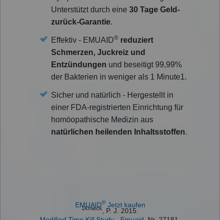
Unterstützt durch eine
30 Tage Geld-
zurück-Garantie
.
®
Effektiv - EMUAID
reduziert
Schmerzen, Juckreiz und
Entzündungen
und beseitigt 99,99%
der Bakterien in weniger als 1 Minute1.
Sicher und natürlich - Hergestellt in
einer FDA-registrierten Einrichtung für
homöopathische Medizin aus
natürlichen heilenden Inhaltsstoffen
.
Sehen Sie, wie EMUAID® helfen kann
®
EMUAID
Jetzt kaufen
1Kmieck
, P. J. 2015.
Modified Time Kill Study - Emuaid
. Nr. 27181.