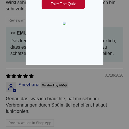
Wirkt sehr gut bei dem Ekzem meines Sohnes. Ich bin
sehr zufrieden damit.
Review written in Shop App
>>
EMUAID®
replied:
Das freut uns sehr zu hören. Wir sind sehr glücklich,
dass es Ihrem Sohn hilft, und wissen es sehr zu
schätzen, dass Sie Ihre Erfahrungen mit uns teilen.
01/18/2026
Snezhana
Genau das, was ich brauchte, hat mir sehr bei
Verbrennungen durch Spülmittel geholfen, hat gut
funktioniert.
Review written in Shop App