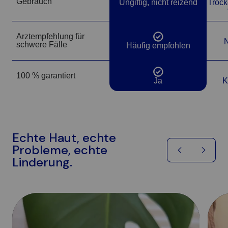
Gebrauch
Ungiftig, nicht reizend
Trock
Arztempfehlung für
N
Ja
schwere Fälle
Häufig empfohlen
100 % garantiert
Ja
Ja
K
Echte Haut, echte
Probleme, echte
Linderung.