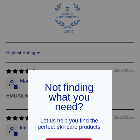
100.0
Sort by
02/07/2026
Mark Leija
EMUAIDMAX Schnupperangebot Ekzem
01/22/2026
km